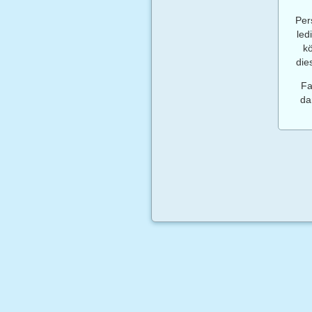
Per
led
k
die
Fa
da