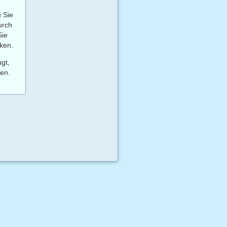
 Sie
urch
Sie
ken.
gt,
ren.