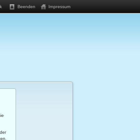
k
Beenden
Impressum
Sie
lder
ten.